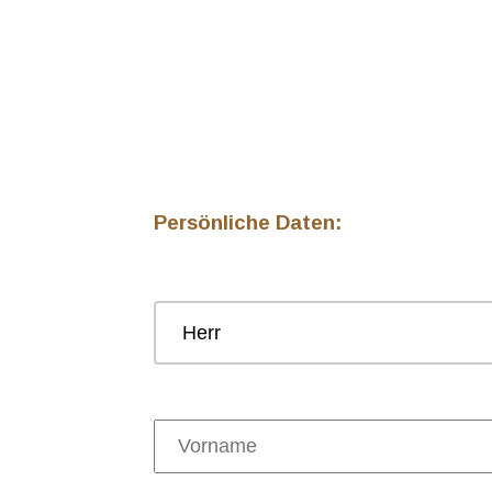
Nach erfolgreicher Anm
Mail eine Bestätigung 
für die Webkonferenz.
Persönliche Daten:
Anrede:
Vorname: