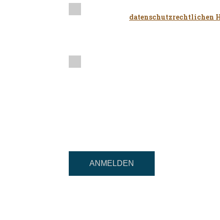
Datenschutzhinweis:
Ich habe die
datenschutzrechtlichen 
meiner personenbezogenen Daten ein.
Veranstalter per Telefon oder E-Mail
Hinweis:
Ich bestätige, dass ich ein professione
Die Einladung richtet Sich an profes
(MIFID), bei denen davon ausgegangen
Erfahrungen, Kenntnisse und Sachver
treffen und die damit verbundenen Ri
ANMELDEN