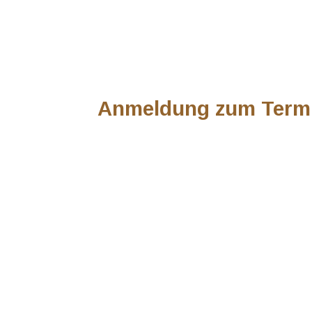
Anmeldung zum Term
Dienstag, den 19. März
H&A Global Investmen
REAL ESTATE DEBT - 
STRATEGIE GERADE 
REALISIEREN