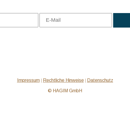
Probleme beim Abruf der Aufzeichnung?
Technische Hilfe: +49 8106 249 888
Impressum
|
Rechtliche Hinweise
|
Datenschutz
© HAGIM GmbH