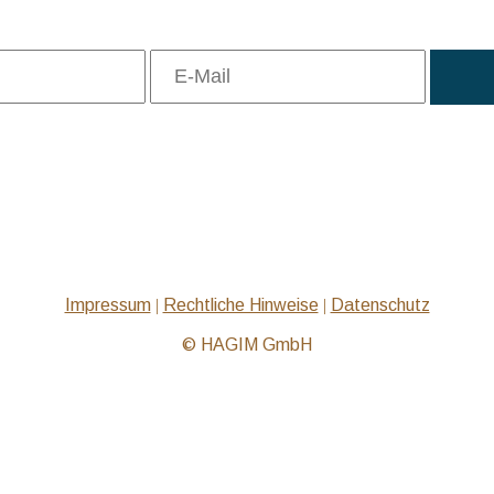
Probleme beim Abruf der Aufzeichnung?
Technische Hilfe: +49 8106 249 888
Impressum
|
Rechtliche Hinweise
|
Datenschutz
© HAGIM GmbH